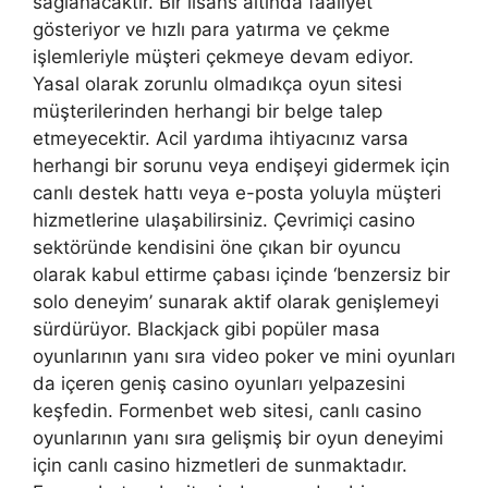
sağlanacaktır. Bir lisans altında faaliyet
gösteriyor ve hızlı para yatırma ve çekme
işlemleriyle müşteri çekmeye devam ediyor.
Yasal olarak zorunlu olmadıkça oyun sitesi
müşterilerinden herhangi bir belge talep
etmeyecektir. Acil yardıma ihtiyacınız varsa
herhangi bir sorunu veya endişeyi gidermek için
canlı destek hattı veya e-posta yoluyla müşteri
hizmetlerine ulaşabilirsiniz. Çevrimiçi casino
sektöründe kendisini öne çıkan bir oyuncu
olarak kabul ettirme çabası içinde ‘benzersiz bir
solo deneyim’ sunarak aktif olarak genişlemeyi
sürdürüyor. Blackjack gibi popüler masa
oyunlarının yanı sıra video poker ve mini oyunları
da içeren geniş casino oyunları yelpazesini
keşfedin. Formenbet web sitesi, canlı casino
oyunlarının yanı sıra gelişmiş bir oyun deneyimi
için canlı casino hizmetleri de sunmaktadır.