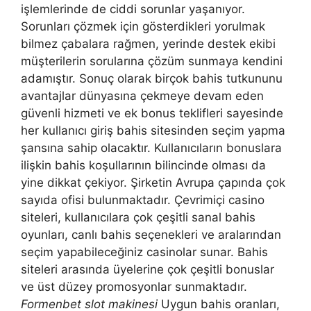
işlemlerinde de ciddi sorunlar yaşanıyor.
Sorunları çözmek için gösterdikleri yorulmak
bilmez çabalara rağmen, yerinde destek ekibi
müşterilerin sorularına çözüm sunmaya kendini
adamıştır. Sonuç olarak birçok bahis tutkununu
avantajlar dünyasına çekmeye devam eden
güvenli hizmeti ve ek bonus teklifleri sayesinde
her kullanıcı giriş bahis sitesinden seçim yapma
şansına sahip olacaktır. Kullanıcıların bonuslara
ilişkin bahis koşullarının bilincinde olması da
yine dikkat çekiyor. Şirketin Avrupa çapında çok
sayıda ofisi bulunmaktadır. Çevrimiçi casino
siteleri, kullanıcılara çok çeşitli sanal bahis
oyunları, canlı bahis seçenekleri ve aralarından
seçim yapabileceğiniz casinolar sunar. Bahis
siteleri arasında üyelerine çok çeşitli bonuslar
ve üst düzey promosyonlar sunmaktadır.
Formenbet slot makinesi
Uygun bahis oranları,