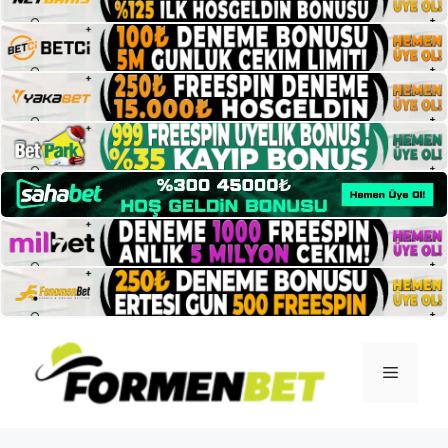
İçeriğe
atla
Menü