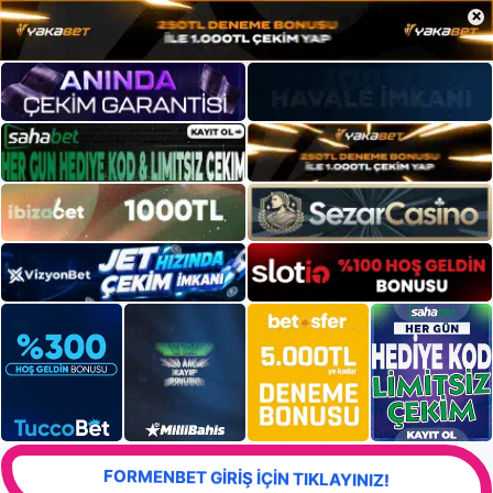
×
FORMENBET GİRİŞ İÇİN TIKLAYINIZ!