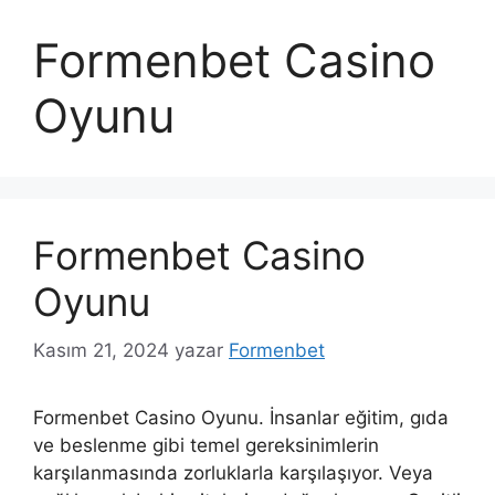
Formenbet Casino
Oyunu
Formenbet Casino
Oyunu
Kasım 21, 2024
yazar
Formenbet
Formenbet Casino Oyunu. İnsanlar eğitim, gıda
ve beslenme gibi temel gereksinimlerin
karşılanmasında zorluklarla karşılaşıyor. Veya