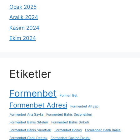
Ocak 2025
Aralık 2024
Kasım 2024
Ekim 2024
Etiketler
Formenbet
Formen Bet
Formenbet Adresi
Formenbet Altyapı
Formenbet Ana Sayfa
Formenbet Bahis Seçenekleri
Formenbet Bahis Siteleri
Formenbet Bahis Şirketi
Formenbet Bahis Şirketleri
Formenbet Bonus
Formenbet Canlı Bahis
Formenbet Canlı Destek
Formenbet Casino Oyunu