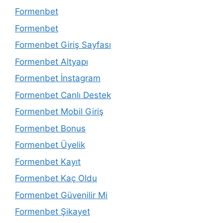
Formenbet
Formenbet
Formenbet Giriş Sayfası
Formenbet Altyapı
Formenbet İnstagram
Formenbet Canlı Destek
Formenbet Mobil Giriş
Formenbet Bonus
Formenbet Üyelik
Formenbet Kayıt
Formenbet Kaç Oldu
Formenbet Güvenilir Mi
Formenbet Şikayet