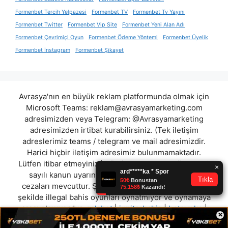
Formenbet Tercih Yelpazesi
Formenbet TV
Formenbet Tv Yayını
Formenbet Twitter
Formenbet Vip Site
Formenbet Yeni Alan Adı
Formenbet Çevrimiçi Oyun
Formenbet Ödeme Yöntemi
Formenbet Üyelik
Formenbet İnstagram
Formenbet Şikayet
Avrasya'nın en büyük reklam platformunda olmak için
Microsoft Teams:
reklam@avrasyamarketing.com
adresimizden veya Telegram: @Avrasyamarketing
adresimizden irtibat kurabilirsiniz. (Tek iletişim
adreslerimiz teams / telegram ve mail adresimizdir.
Harici hiçbir iletişim adresimiz bulunmamaktadır.
Lütfen itibar etmeyiniz.) Türkiye yasalarına göre 7258
sayılı kanun uyarınca yasa dışı bahis oynamanın
cezaları mevcuttur. Şu an bulunduğunuz site hiç bir
şekilde illegal bahis oyunları oynatmıyor ve oynamaya
aracı olmuyordur.
galabet
|
jupiterbahis
|
betmarko
|
×
mokkabet
|
enzabet
|
kktcbet
|
betra
|
vdcasino