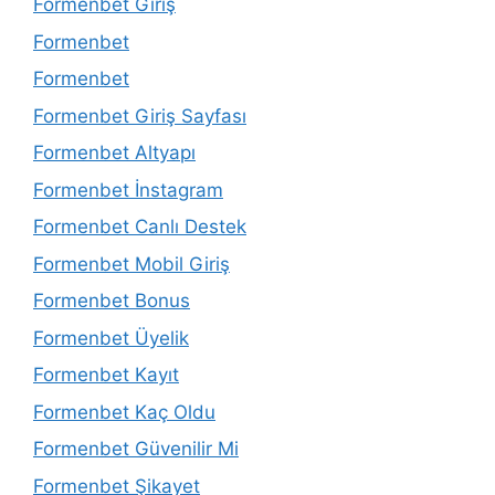
Formenbet Giriş
Formenbet
Formenbet
Formenbet Giriş Sayfası
Formenbet Altyapı
Formenbet İnstagram
Formenbet Canlı Destek
Formenbet Mobil Giriş
Formenbet Bonus
Formenbet Üyelik
Formenbet Kayıt
Formenbet Kaç Oldu
Formenbet Güvenilir Mi
Formenbet Şikayet