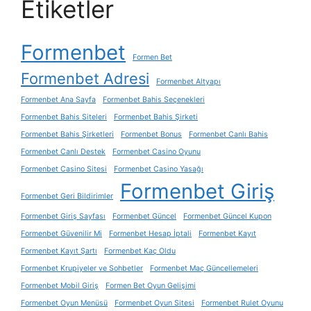
Etiketler
Formenbet
Formen Bet
Formenbet Adresi
Formenbet Altyapı
Formenbet Ana Sayfa
Formenbet Bahis Seçenekleri
Formenbet Bahis Siteleri
Formenbet Bahis Şirketi
Formenbet Bahis Şirketleri
Formenbet Bonus
Formenbet Canlı Bahis
Formenbet Canlı Destek
Formenbet Casino Oyunu
Formenbet Casino Sitesi
Formenbet Casino Yasağı
Formenbet Giriş
Formenbet Geri Bildirimler
Formenbet Giriş Sayfası
Formenbet Güncel
Formenbet Güncel Kupon
Formenbet Güvenilir Mi
Formenbet Hesap İptali
Formenbet Kayıt
Formenbet Kayıt Şartı
Formenbet Kaç Oldu
Formenbet Krupiyeler ve Sohbetler
Formenbet Maç Güncellemeleri
Formenbet Mobil Giriş
Formen Bet Oyun Gelişimi
Formenbet Oyun Menüsü
Formenbet Oyun Sitesi
Formenbet Rulet Oyunu