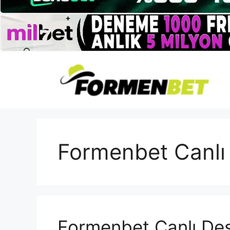
İçeriğe
atla
Formenbet Canlı
Formenbet Canlı De