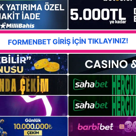
FORMENBET GİRİŞ İÇİN TIKLAYINIZ!