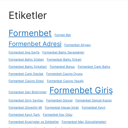
Etiketler
Formenbet
Formen Bet
Formenbet Adresi
Formenbet Altyapı
Formenbet Ana Sayfa
Formenbet Bahis Seçenekleri
Formenbet Bahis Siteleri
Formenbet Bahis Şirketi
Formenbet Bahis Şirketleri
Formenbet Bonus
Formenbet Canlı Bahis
Formenbet Canlı Destek
Formenbet Casino Oyunu
Formenbet Casino Sitesi
Formenbet Casino Yasağı
Formenbet Giriş
Formenbet Geri Bildirimler
Formenbet Giriş Sayfası
Formenbet Güncel
Formenbet Güncel Kupon
Formenbet Güvenilir Mi
Formenbet Hesap İptali
Formenbet Kayıt
Formenbet Kayıt Şartı
Formenbet Kaç Oldu
Formenbet Krupiyeler ve Sohbetler
Formenbet Maç Güncellemeleri