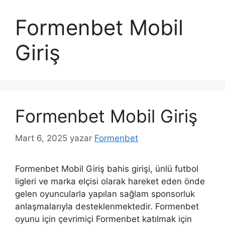
Formenbet Mobil
Giriş
Formenbet Mobil Giriş
Mart 6, 2025
yazar
Formenbet
Formenbet Mobil Giriş bahis girişi, ünlü futbol
ligleri ve marka elçisi olarak hareket eden önde
gelen oyuncularla yapılan sağlam sponsorluk
anlaşmalarıyla desteklenmektedir. Formenbet
oyunu için çevrimiçi Formenbet katılmak için