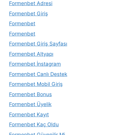
Formenbet Adresi
Formenbet Giriş
Formenbet
Formenbet
Formenbet Giriş Sayfası
Formenbet Altyapı
Formenbet İnstagram
Formenbet Canlı Destek
Formenbet Mobil Giriş
Formenbet Bonus
Formenbet Üyelik
Formenbet Kayıt
Formenbet Kaç Oldu
Formenbet Güvenilir Mi