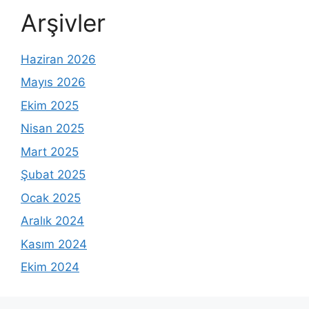
Arşivler
Haziran 2026
Mayıs 2026
Ekim 2025
Nisan 2025
Mart 2025
Şubat 2025
Ocak 2025
Aralık 2024
Kasım 2024
Ekim 2024