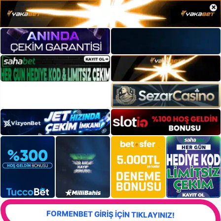
×
FORMENBET GİRİŞ İÇİN TIKLAYINIZ!