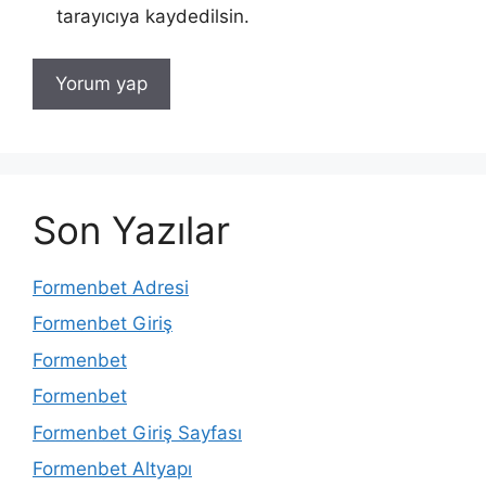
tarayıcıya kaydedilsin.
Son Yazılar
Formenbet Adresi
Formenbet Giriş
Formenbet
Formenbet
Formenbet Giriş Sayfası
Formenbet Altyapı