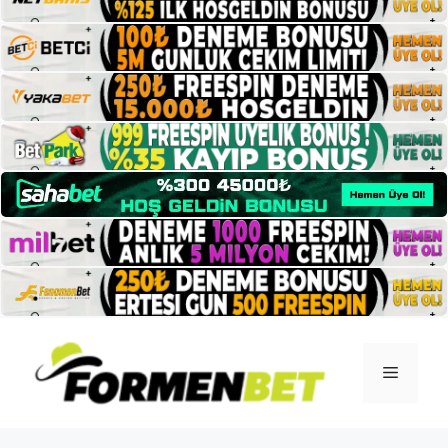
İçeriğe
atla
Menü