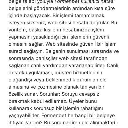
belge talebi yoluyla
Formenbet kullanıcı hatası
belgelerini göndermelerinin ardından kısa süre
içinde başlayacak. Bir işlemi tamamlamak
isteyen sizseniz, web sitesi hesabı doğrular. Bu
yöntem, başka kişilerin hesabınızda işlem
yapmasını yasakladığı için işlemlerin güvenli
olmasını sağlar. Web sitesinde güvenli bir işlem
süreci sağlayın. Belgenin sunulması sırasında ve
sonrasında bahisçiler web sitesi tarafından
sağlanan canlı yardımdan yararlanabilirler. Canlı
destek uygulaması, müşteri hizmetlerinin
olağandışı veya beklenmedik durumları ele
almasına ve çözmesine olanak tanıyan bir
özellik sunar. Sorunlar: Soruyu cevapsız
bırakmak kabul edilemez. Üyeler bunu
kullanarak sorunsuz bir işlemin rahatlığını
yaşayabilirler. Formenbet herhangi bir belgeye
ihtiyacı var mı? Bu soru nadiren ele alınmaktadır.