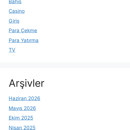
Bahis
Casino
Giriş
Para Çekme
Para Yatırma
TV
Arşivler
Haziran 2026
Mayıs 2026
Ekim 2025
Nisan 2025