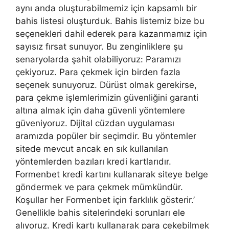
aynı anda oluşturabilmemiz için kapsamlı bir
bahis listesi oluşturduk. Bahis listemiz bize bu
seçenekleri dahil ederek para kazanmamız için
sayısız fırsat sunuyor. Bu zenginliklere şu
senaryolarda şahit olabiliyoruz: Paramızı
çekiyoruz. Para çekmek için birden fazla
seçenek sunuyoruz. Dürüst olmak gerekirse,
para çekme işlemlerimizin güvenliğini garanti
altına almak için daha güvenli yöntemlere
güveniyoruz. Dijital cüzdan uygulaması
aramızda popüler bir seçimdir. Bu yöntemler
sitede mevcut ancak en sık kullanılan
yöntemlerden bazıları kredi kartlarıdır.
Formenbet kredi kartını kullanarak siteye belge
göndermek ve para çekmek mümkündür.
Koşullar her Formenbet için farklılık gösterir.’
Genellikle bahis sitelerindeki sorunları ele
alıyoruz. Kredi kartı kullanarak para çekebilmek