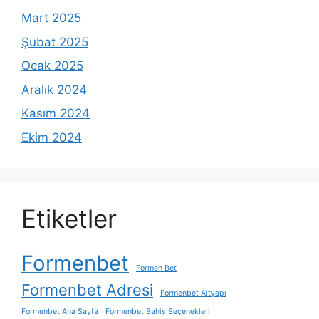
Mart 2025
Şubat 2025
Ocak 2025
Aralık 2024
Kasım 2024
Ekim 2024
Etiketler
Formenbet
Formen Bet
Formenbet Adresi
Formenbet Altyapı
Formenbet Ana Sayfa
Formenbet Bahis Seçenekleri