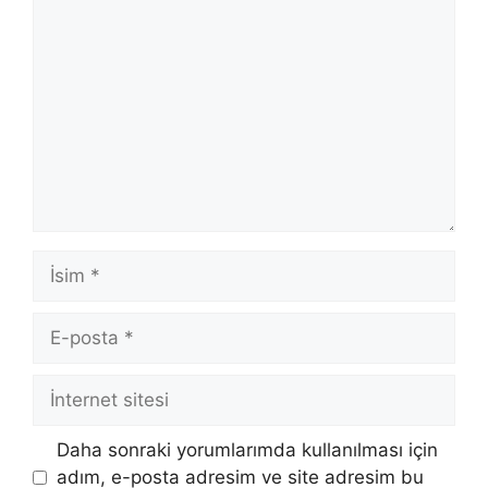
Yorum
İsim
E-
posta
İnternet
sitesi
Daha sonraki yorumlarımda kullanılması için
adım, e-posta adresim ve site adresim bu