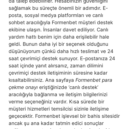
da talep edebilirler. Hesabınızın güvenliğini
sağlamak bu süreçte önemli bir adımdır. E-
posta, sosyal medya platformları ve canlı
sohbet aracılığıyla Formenbet müşteri destek
ekibine ulaşın. İnsanlar davet ediliyor. Canlı
yardım hattı benim için daha erişilebilir hale
geldi. Bunun daha iyi bir seçenek olduğunu
düşünüyorum çünkü daha hızlı teslimat ve 24
saat çevrimiçi destek sunuyor. E-postanıza 24
saat içinde yanıt alırsanız, zaman dilimini
çevrimiçi destek iletişiminin süresine kadar
kısaltabilirsiniz. Ana sayfaya
Formenbet para
çekme onayı
eriştiğinizde ‘canlı destek’
aracılığıyla bağlanma ve iletişim bilgilerinizi
verme seçeneğiniz vardır. Kısa sürede bir
müşteri hizmetleri temsilcisi sizinle iletişime
geçecektir. Formenbet işlevsel bir bahis sitesidir
ancak şu ana kadar tatmin edici sonuçlar