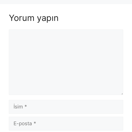
Yorum yapın
Yorum
İsim
E-
posta