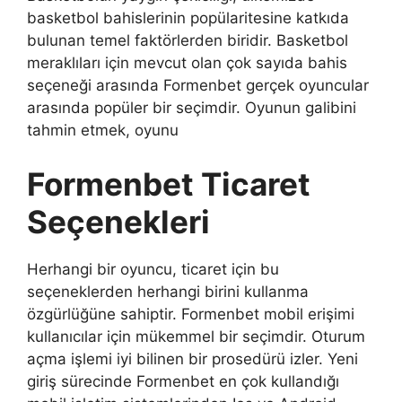
basketbol bahislerinin popülaritesine katkıda
bulunan temel faktörlerden biridir. Basketbol
meraklıları için mevcut olan çok sayıda bahis
seçeneği arasında Formenbet gerçek oyuncular
arasında popüler bir seçimdir. Oyunun galibini
tahmin etmek, oyunu
Formenbet Ticaret
Seçenekleri
Herhangi bir oyuncu, ticaret için bu
seçeneklerden herhangi birini kullanma
özgürlüğüne sahiptir. Formenbet mobil erişimi
kullanıcılar için mükemmel bir seçimdir. Oturum
açma işlemi iyi bilinen bir prosedürü izler. Yeni
giriş sürecinde Formenbet en çok kullandığı