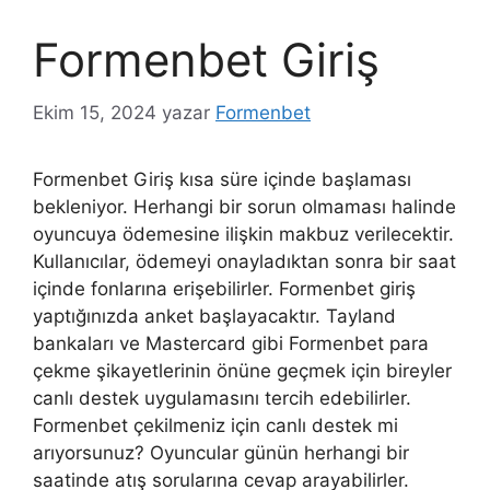
Formenbet Giriş
Ekim 15, 2024
yazar
Formenbet
Formenbet Giriş kısa süre içinde başlaması
bekleniyor. Herhangi bir sorun olmaması halinde
oyuncuya ödemesine ilişkin makbuz verilecektir.
Kullanıcılar, ödemeyi onayladıktan sonra bir saat
içinde fonlarına erişebilirler. Formenbet giriş
yaptığınızda anket başlayacaktır. Tayland
bankaları ve Mastercard gibi Formenbet para
çekme şikayetlerinin önüne geçmek için bireyler
canlı destek uygulamasını tercih edebilirler.
Formenbet çekilmeniz için canlı destek mi
arıyorsunuz? Oyuncular günün herhangi bir
saatinde atış sorularına cevap arayabilirler.