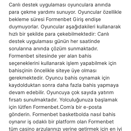
Canlı destek uygulaması oyunculara anında
para çekme yardımı sunuyor. Oyuncular özellikle
bekleme süresi Formenbet Giriş endişe
duymuyorlar. Oyuncular aşağıdakileri kullanarak
hızlı bir şekilde para çekebilmektedir: Canlı
destek uygulaması günün her saatinde
sorularına anında çözüm sunmaktadır.
Formenbet sitesinde yer alan bahis
seçeneklerini kullanarak işlem yapabilmek için
bahisçinin öncelikle siteye üye olması
gerekmektedir. Oyuncu bahis oynamak için
kaydolduktan sonra daha fazla bahis yapmaya
devam edebilir. Oyuncuya çok sayıda yatırım
fırsatı sunulmaktadır. Yolculuğunuza başlamak
için lütfen Formenbet.Com’a bir e-posta
gönderin. Formenbet basketbolda nasıl bahis
oynanır iş odaklı bir platform olan Formenbet
tüm casino arzularınızı yerine getirmek için en iyi