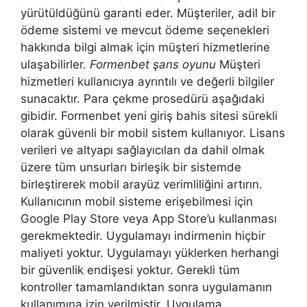
yürütüldüğünü garanti eder. Müşteriler, adil bir
ödeme sistemi ve mevcut ödeme seçenekleri
hakkında bilgi almak için müşteri hizmetlerine
ulaşabilirler.
Formenbet şans oyunu
Müşteri
hizmetleri kullanıcıya ayrıntılı ve değerli bilgiler
sunacaktır. Para çekme prosedürü aşağıdaki
gibidir. Formenbet yeni giriş bahis sitesi sürekli
olarak güvenli bir mobil sistem kullanıyor. Lisans
verileri ve altyapı sağlayıcıları da dahil olmak
üzere tüm unsurları birleşik bir sistemde
birleştirerek mobil arayüz verimliliğini artırın.
Kullanıcının mobil sisteme erişebilmesi için
Google Play Store veya App Store’u kullanması
gerekmektedir. Uygulamayı indirmenin hiçbir
maliyeti yoktur. Uygulamayı yüklerken herhangi
bir güvenlik endişesi yoktur. Gerekli tüm
kontroller tamamlandıktan sonra uygulamanın
kullanımına izin verilmiştir. Uygulama