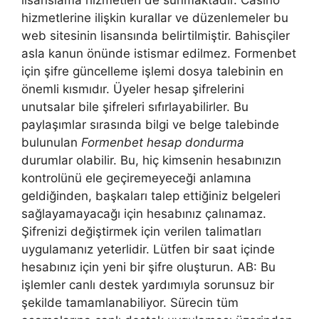
hizmetlerine ilişkin kurallar ve düzenlemeler bu
web sitesinin lisansında belirtilmiştir. Bahisçiler
asla kanun önünde istismar edilmez. Formenbet
için şifre güncelleme işlemi dosya talebinin en
önemli kısmıdır. Üyeler hesap şifrelerini
unutsalar bile şifreleri sıfırlayabilirler. Bu
paylaşımlar sırasında bilgi ve belge talebinde
bulunulan
Formenbet hesap dondurma
durumlar olabilir. Bu, hiç kimsenin hesabınızın
kontrolünü ele geçiremeyeceği anlamına
geldiğinden, başkaları talep ettiğiniz belgeleri
sağlayamayacağı için hesabınız çalınamaz.
Şifrenizi değiştirmek için verilen talimatları
uygulamanız yeterlidir. Lütfen bir saat içinde
hesabınız için yeni bir şifre oluşturun. AB: Bu
işlemler canlı destek yardımıyla sorunsuz bir
şekilde tamamlanabiliyor. Sürecin tüm