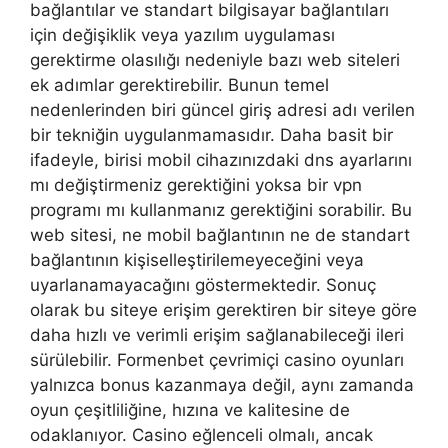
bağlantılar ve standart bilgisayar bağlantıları
için değişiklik veya yazılım uygulaması
gerektirme olasılığı nedeniyle bazı web siteleri
ek adımlar gerektirebilir. Bunun temel
nedenlerinden biri güncel giriş adresi adı verilen
bir tekniğin uygulanmamasıdır. Daha basit bir
ifadeyle, birisi mobil cihazınızdaki dns ayarlarını
mı değiştirmeniz gerektiğini yoksa bir vpn
programı mı kullanmanız gerektiğini sorabilir. Bu
web sitesi, ne mobil bağlantının ne de standart
bağlantının kişiselleştirilemeyeceğini veya
uyarlanamayacağını göstermektedir. Sonuç
olarak bu siteye erişim gerektiren bir siteye göre
daha hızlı ve verimli erişim sağlanabileceği ileri
sürülebilir. Formenbet çevrimiçi casino oyunları
yalnızca bonus kazanmaya değil, aynı zamanda
oyun çeşitliliğine, hızına ve kalitesine de
odaklanıyor. Casino eğlenceli olmalı, ancak