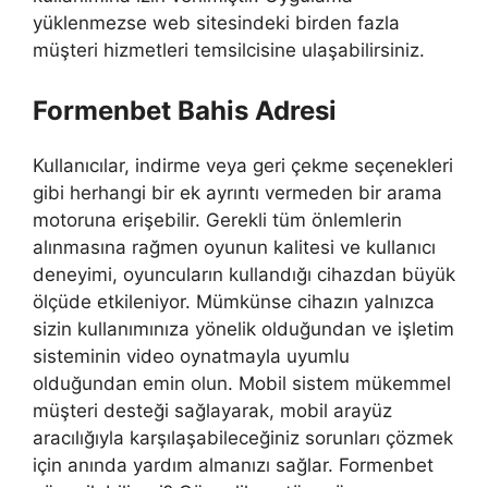
yüklenmezse web sitesindeki birden fazla
müşteri hizmetleri temsilcisine ulaşabilirsiniz.
Formenbet Bahis Adresi
Kullanıcılar, indirme veya geri çekme seçenekleri
gibi herhangi bir ek ayrıntı vermeden bir arama
motoruna erişebilir. Gerekli tüm önlemlerin
alınmasına rağmen oyunun kalitesi ve kullanıcı
deneyimi, oyuncuların kullandığı cihazdan büyük
ölçüde etkileniyor. Mümkünse cihazın yalnızca
sizin kullanımınıza yönelik olduğundan ve işletim
sisteminin video oynatmayla uyumlu
olduğundan emin olun. Mobil sistem mükemmel
müşteri desteği sağlayarak, mobil arayüz
aracılığıyla karşılaşabileceğiniz sorunları çözmek
için anında yardım almanızı sağlar. Formenbet