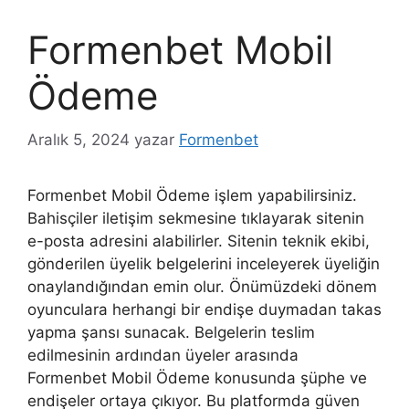
Formenbet Mobil
Ödeme
Aralık 5, 2024
yazar
Formenbet
Formenbet Mobil Ödeme işlem yapabilirsiniz.
Bahisçiler iletişim sekmesine tıklayarak sitenin
e-posta adresini alabilirler. Sitenin teknik ekibi,
gönderilen üyelik belgelerini inceleyerek üyeliğin
onaylandığından emin olur. Önümüzdeki dönem
oyunculara herhangi bir endişe duymadan takas
yapma şansı sunacak. Belgelerin teslim
edilmesinin ardından üyeler arasında
Formenbet Mobil Ödeme konusunda şüphe ve
endişeler ortaya çıkıyor. Bu platformda güven