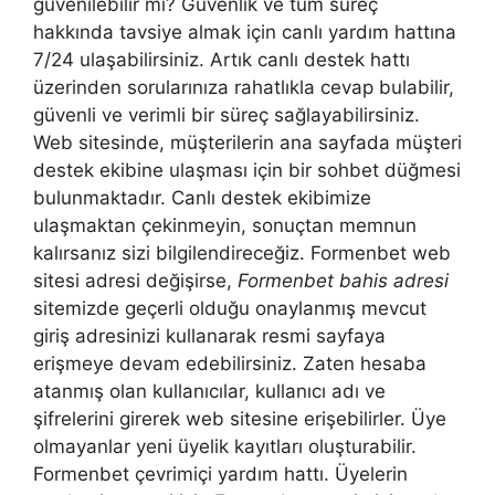
güvenilebilir mi? Güvenlik ve tüm süreç
hakkında tavsiye almak için canlı yardım hattına
7/24 ulaşabilirsiniz. Artık canlı destek hattı
üzerinden sorularınıza rahatlıkla cevap bulabilir,
güvenli ve verimli bir süreç sağlayabilirsiniz.
Web sitesinde, müşterilerin ana sayfada müşteri
destek ekibine ulaşması için bir sohbet düğmesi
bulunmaktadır. Canlı destek ekibimize
ulaşmaktan çekinmeyin, sonuçtan memnun
kalırsanız sizi bilgilendireceğiz. Formenbet web
sitesi adresi değişirse,
Formenbet bahis adresi
sitemizde geçerli olduğu onaylanmış mevcut
giriş adresinizi kullanarak resmi sayfaya
erişmeye devam edebilirsiniz. Zaten hesaba
atanmış olan kullanıcılar, kullanıcı adı ve
şifrelerini girerek web sitesine erişebilirler. Üye
olmayanlar yeni üyelik kayıtları oluşturabilir.
Formenbet çevrimiçi yardım hattı. Üyelerin