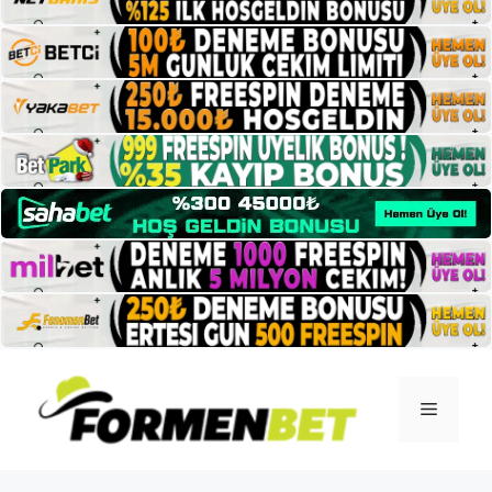
İçeriğe
atla
Menü