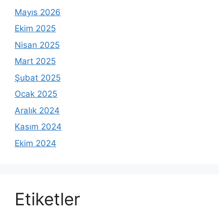
Mayıs 2026
Ekim 2025
Nisan 2025
Mart 2025
Şubat 2025
Ocak 2025
Aralık 2024
Kasım 2024
Ekim 2024
Etiketler