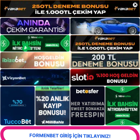
×
FORMENBET GİRİŞ İÇİN TIKLAYINIZ!